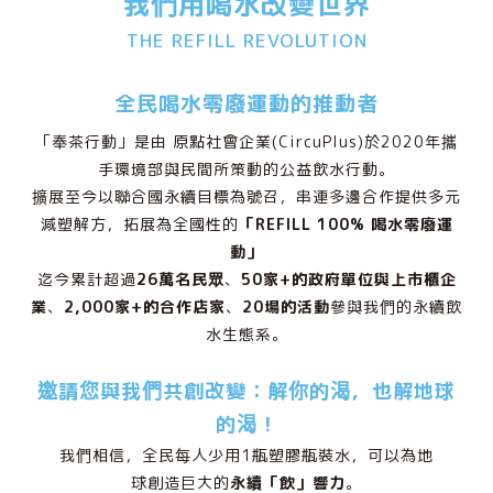
我們用喝水改變世界
THE REFILL REVOLUTION
全民喝水零廢運動的推動者
「奉茶行動」是由 原點社會企業(CircuPlus)於2020年攜
手環境部與民間所策動的公益飲水行動。
擴展至今以聯合國永續目標為號召，串連多邊合作提供多元
減塑解方，拓展為全國性的
「REFILL 100% 喝水零廢運
動」
迄今累計超過
26萬名民眾
、
50家+的政府單位與上市櫃企
業
、
2,000家+的合作店家
、
20場的活動
參與我們的永續飲
水生態系。
邀請您與我們共創改變：解你的渴，也解地球
的渴！
我們相信，全民每人少用1瓶塑膠瓶裝水，可以為地
球創造巨大的
永續「飲」響力
。