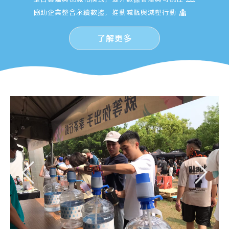
協助企業整合永續數據，推動減瓶與減塑行動
了解更多
Slide Title
Slide Sub Title
Slider Description Text,
Lorem ipsum dolor sit
amet, consectetur
adipiscing elit. Curabitur
laoreet cursus volutpat.
Aliquam sit amet ligula et