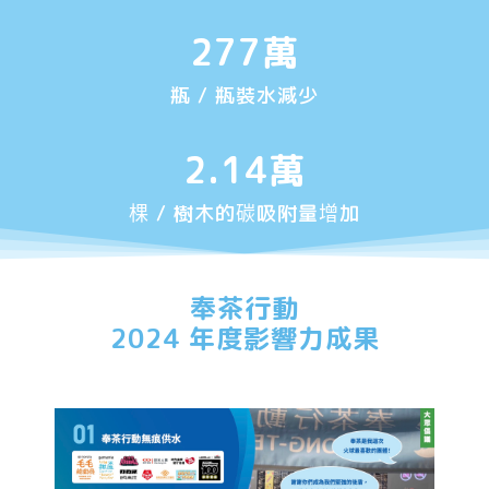
277
萬
瓶 / 瓶裝水減少
2.14
萬
棵 / 樹木的碳吸附量增加
奉茶行動
2024 年度影響力成果