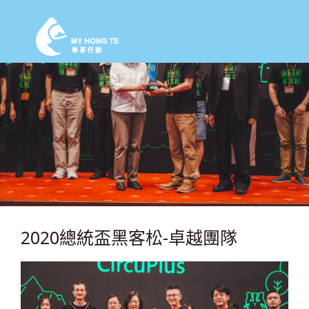
2020總統盃黑客松-卓越團隊